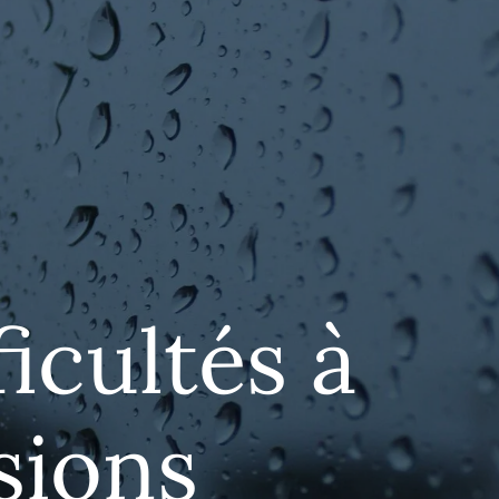
ficultés à
sions