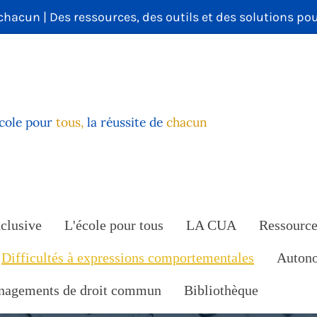
 chacun | Des ressources, des outils et des solutions po
école
pour
tous,
la réussite de
chacun
nclusive
L'école pour tous
LA CUA
Ressource
Difficultés à expressions comportementales
Autono
agements de droit commun
Bibliothèque