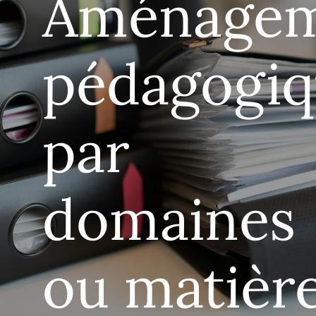
Aménagem
pédagogiq
par
domaines
ou matièr