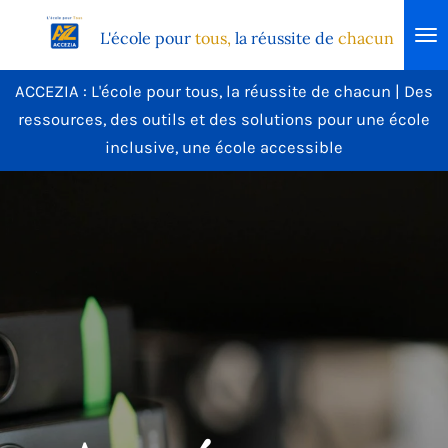
Passer
L'école
pour
tous,
la réussite de
chacun
au
contenu
ACCEZIA : L'école pour tous, la réussite de chacun | Des
principal
ressources, des outils et des solutions pour une école
inclusive, une école accessible