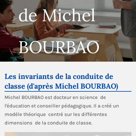
 Michel
de
OURBAO
B
Les invariants de la conduite de
classe (d'après Michel BOURBAO)
Michel BOURBAO est docteur en science de
l'éducation et conseiller pédagogique. Il a créé un
modèle théorique centré sur les différentes
dimensions de la conduite de classe.